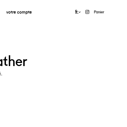
votre compte
fr
Panier
ather
é.