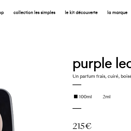
op
collection les simples
le kit découverte
la marque
purple le
Un parfum frais, cuiré, bois
100ml
2ml
215
€