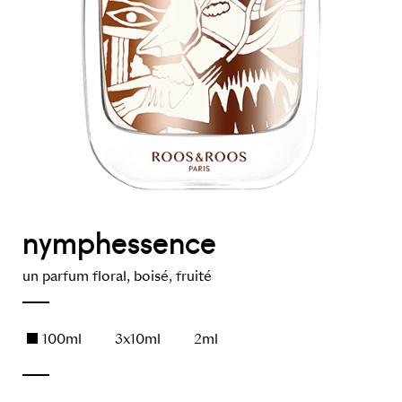
nymphessence
un parfum floral, boisé, fruité
100ml
3x10ml
2ml