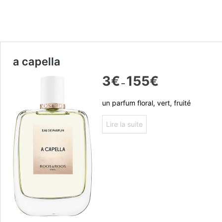
a capella
3
€
155
€
–
un parfum floral, vert, fruité
Lire la suite