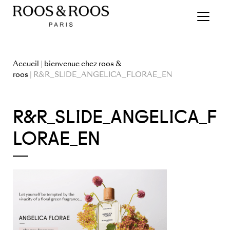
Accueil
|
bienvenue chez roos &
roos
| R&R_SLIDE_ANGELICA_FLORAE_EN
R&R_SLIDE_ANGELICA_F
LORAE_EN