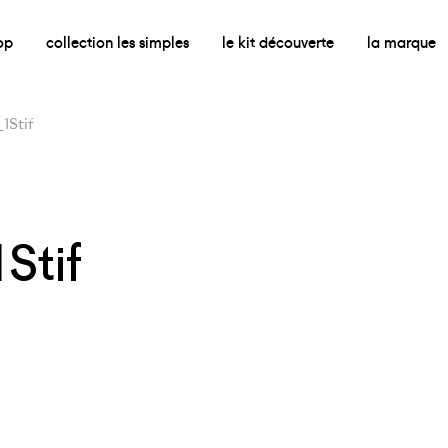
op
collection les simples
le kit découverte
la marque
Stif
tif