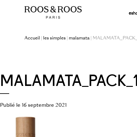
esh
Accueil
|
les simples
|
malamata
| MALAMATA_PACK_1
MALAMATA_PACK_1S
Publié le 16 septembre 2021