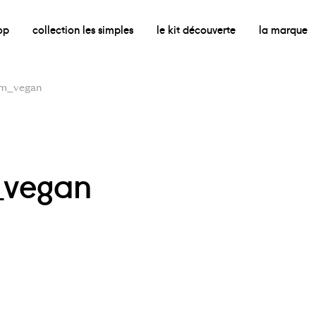
op
collection les simples
le kit découverte
la marque
m_vegan
vegan