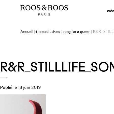
esh
Accueil
|
the exclusives
|
song for a queen
| R&R_STIL
R&R_STILLLIFE_S
Publié le 18 juin 2019