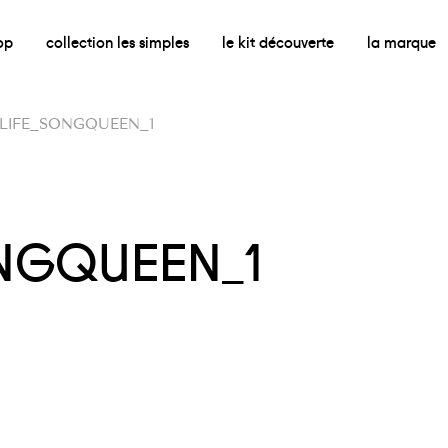
op
collection les simples
le kit découverte
la marque
LLIFE_SONGQUEEN_1
ONGQUEEN_1