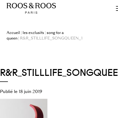
Accueil
|
les exclusifs
|
song for a
queen
| R&R_STILLLIFE_SONGQUEEN_1
R&R_STILLLIFE_SONGQUEE
Publié le 18 juin 2019