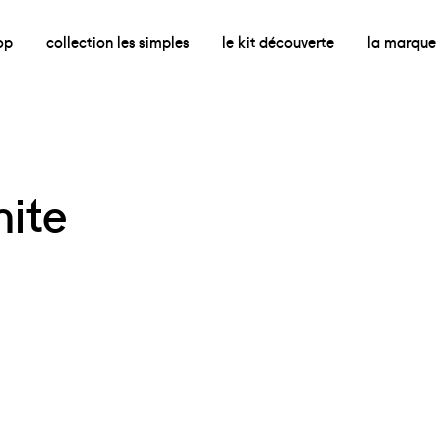
op
collection les simples
le kit découverte
la marque
hite