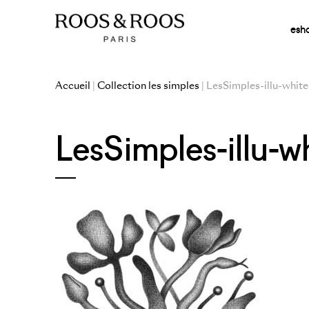
esh
Accueil
|
Collection les simples
| LesSimples-illu-white
LesSimples-illu-w