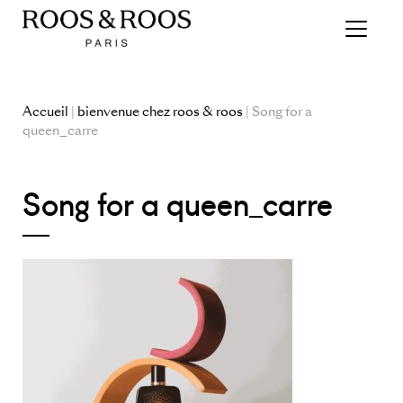
Accueil
|
bienvenue chez roos & roos
| Song for a
queen_carre
Song for a queen_carre