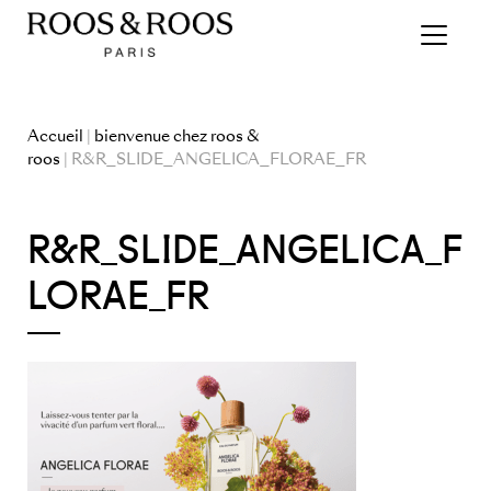
Accueil
|
bienvenue chez roos &
roos
| R&R_SLIDE_ANGELICA_FLORAE_FR
R&R_SLIDE_ANGELICA_F
LORAE_FR