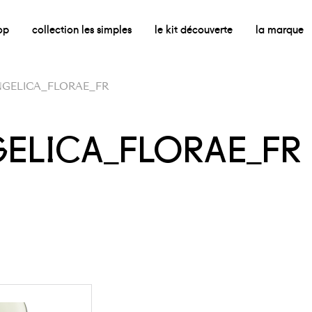
op
collection les simples
le kit découverte
la marque
NGELICA_FLORAE_FR
GELICA_FLORAE_FR