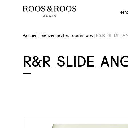
esh
Accueil
|
bienvenue chez roos & roos
| R&R_SLIDE_A
R&R_SLIDE_AN