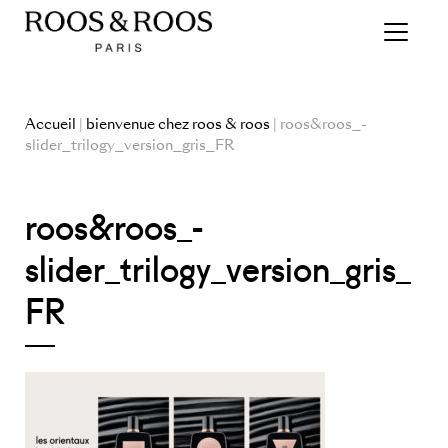
Accueil
|
bienvenue chez roos & roos
| roos&roos_-
slider_trilogy_version_gris_FR
roos&roos_-
slider_trilogy_version_gris_
FR