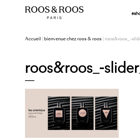
esh
Accueil
|
bienvenue chez roos & roos
| roos&roos_-slid
roos&roos_-slider