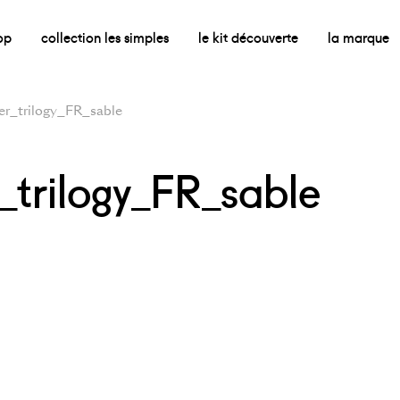
op
collection les simples
le kit découverte
la marque
er_trilogy_FR_sable
_trilogy_FR_sable