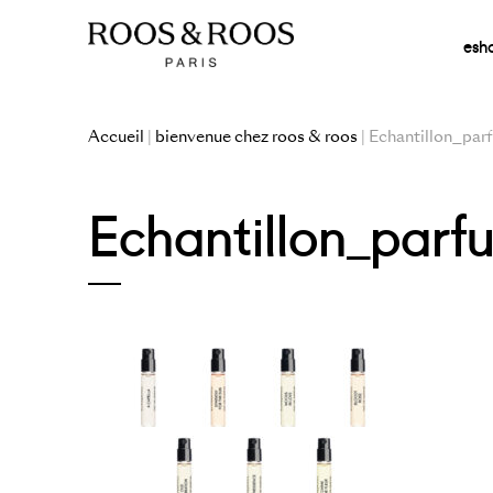
esh
Accueil
|
bienvenue chez roos & roos
| Echantillon_par
Echantillon_parf