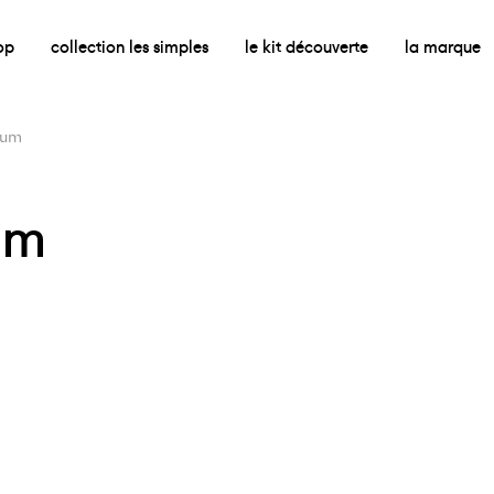
op
collection les simples
le kit découverte
la marque
fum
um