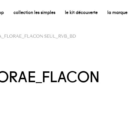
op
collection les simples
le kit découverte
la marque
CA_FLORAE_FLACON SEUL_RVB_BD
LORAE_FLACON