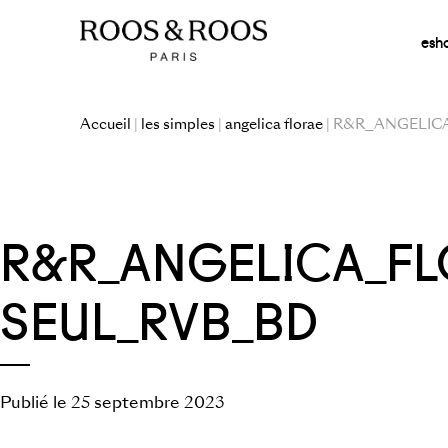
esh
Accueil
|
les simples
|
angelica florae
| R&R_ANGELI
R&R_ANGELICA_F
SEUL_RVB_BD
Publié le 25 septembre 2023