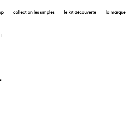
op
collection les simples
le kit découverte
la marque
ML
L