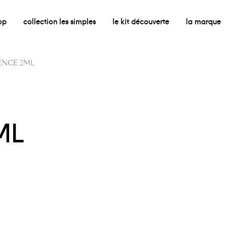
op
collection les simples
le kit découverte
la marque
ENCE 2ML
ML